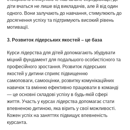
діти вчаться не лише від викладачів, але й від один
одного. Вони залучають до навчання, стимулюють до
досягнення успіху та підтримують високий рівень
мотивації.
3. Розвиток
л
ідерських
я
костей
– це база
Курси лідерства для дітей допомагають збудувати
міцний фундамент для подальшого особистісного та
професійного зростання. Розвиток лідерських
якостей у дитини сприяє підвищенню
самоповаги, самооцінки, розвитку комунікаційних
навичок та вмінню ефективно працювати в команді
— це основні складові успіху в будь-якій сфері
життя. Участь у курсах лідерства допомагає стати
впевненою дитиною, яка вірить у свої можливості.
Кожен успіх на заняттях підвищує впевненість
курсанта.