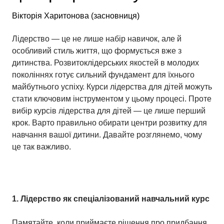
Вікторія Харитонова (засновниця)
Лідерство — це не лише набір навичок, але й
особливий стиль життя, що формується вже з
дитинства. Розвитоклідерських якостей в молодих
поколіннях готує сильний фундамент для їхнього
майбутнього успіху. Курси лідерства для дітей можуть
стати ключовим інструментом у цьому процесі. Проте
вибір курсів лідерства для дітей — це лише перший
крок. Варто правильно обирати центри розвитку для
навчання вашої дитини. Давайте розглянемо, чому
це так важливо.
1. Лідерство
я
к
с
пеціалізований
н
авчальний
к
урс
Памятайте, коли приймаєте рішення про придбання