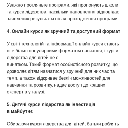
Уважно прогляньте програми, які пропонують школи
та курси лідерства, наскільки наповнення відповідає
заявлених результатм після проходження програми.
4.
Онлайн
к
урси як
з
ручний та
д
оступний
ф
ормат
У світі технологій та інформації онлайн курси стають
все більш популярними форматом навчання, і курси
лідерства для дітей не є
винятком. Такий формат особистісного розвитку, що
дозволяє дітям навчатися у зручний для них час та
темп, а також відкриває безліч можливостей для
навчання та розвитку, надає доступ до кращих
експертів у галузі.
5. Дитячі
к
урси
л
ідерства як
і
нвестиція
в
м
айбутнє
Обираючи курси лідерства для дітей, батьки роблять