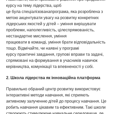
курсу на тему лідерства, щоб
це була спеціалізованапрограма, яка розроблена з
метою акцентувати увагу на розвитку конкретних
лідерських якостей у дітей – уміння вирішувати
проблеми, наполегливість, цілеспрямованість,
нестандартне мислення, уміння
працювати в команді, уміння брати відповідальність
тощо. Відмічайте, чи наявні у програмі
курсу практичні завдання, групові вправи та задачі,
спрямовані на формування в учасників навичок
керівництва, комунікації та впевненості у собі.
2. Школа
л
ідерства як
і
нноваційна
п
латформа
Правильно обраний центр розвитку використовує
інтерактивні методи навчання, які сприяють
активному залученню дітей до процесу навчання. Це
робить навчання цікавим та ефективним. Такі школи
створюють стимулююче навчальне середовище, де